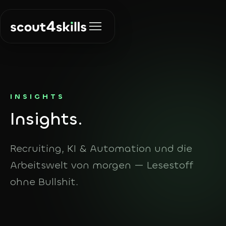
Lösungen
INSIGHTS
In
sights.
Recruiting
Über uns
Die richtigen
Menschen finden
Recruiting, KI & Automation und die
Insights
Arbeitswelt von morgen — Lesestoff
KI & Automation
Prozesse
ohne Bullshit.
automatisieren
Kontakt
Agent Finder