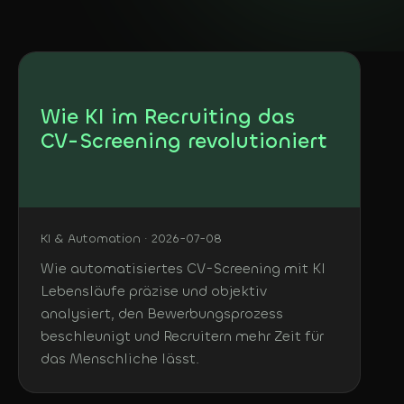
KOSTENLOS
DE
In 3 Minuten: welche
KI-Agents sich bei dir
Deutsch
lohnen
English
Wie KI im Recruiting das
CV-Screening revolutioniert
KI & Automation · 2026-07-08
Wie automatisiertes CV-Screening mit KI
Lebensläufe präzise und objektiv
analysiert, den Bewerbungsprozess
beschleunigt und Recruitern mehr Zeit für
das Menschliche lässt.