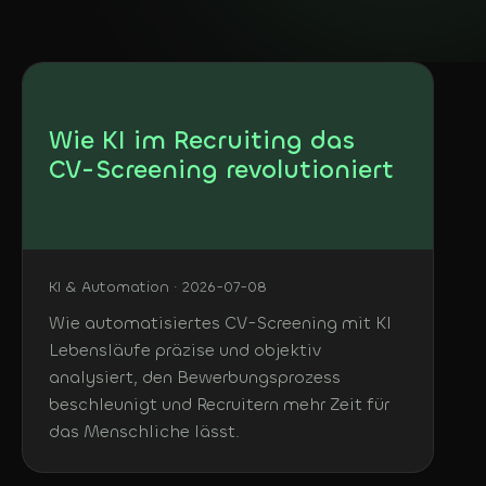
KOSTENLOS
DE
In 3 Minuten: welche
KI-Agents sich bei dir
Deutsch
lohnen
English
Wie KI im Recruiting das
CV-Screening revolutioniert
KI & Automation · 2026-07-08
Wie automatisiertes CV-Screening mit KI
Lebensläufe präzise und objektiv
analysiert, den Bewerbungsprozess
beschleunigt und Recruitern mehr Zeit für
das Menschliche lässt.