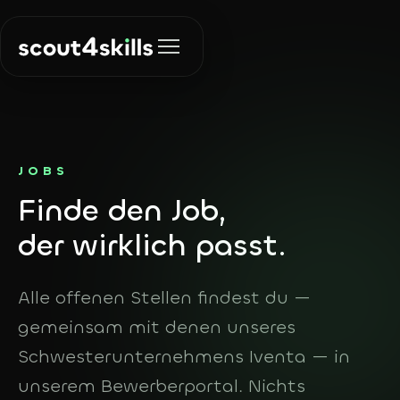
Lösungen
JOBS
Finde den Job,
Recruiting
Über uns
Die richtigen
der
wirklich passt.
Menschen finden
Insights
KI & Automation
Alle offenen Stellen findest du —
Prozesse
gemeinsam mit denen unseres
automatisieren
Kontakt
Schwesterunternehmens Iventa — in
Agent Finder
unserem Bewerberportal. Nichts