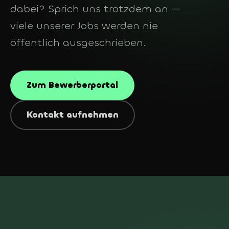
KOSTENLOS
dabei? Sprich uns trotzdem an —
DE
In 3 Minuten: welche
viele unserer Jobs werden nie
KI-Agents sich bei dir
Deutsch
lohnen
öffentlich ausgeschrieben.
English
Zum Bewerberportal
Kontakt aufnehmen