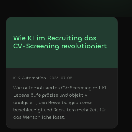
KOSTENLOS
DE
In 3 Minuten: welche
KI-Agents sich bei dir
Deutsch
lohnen
English
Wie KI im Recruiting das
CV-Screening revolutioniert
KI & Automation · 2026-07-08
Wie automatisiertes CV-Screening mit KI
Lebensläufe präzise und objektiv
analysiert, den Bewerbungsprozess
beschleunigt und Recruitern mehr Zeit für
das Menschliche lässt.