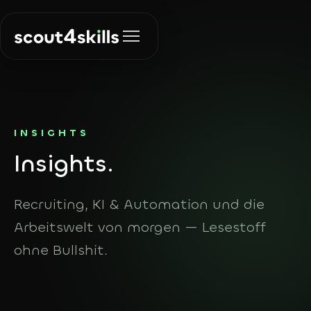
Lösungen
INSIGHTS
In
sights.
Recruiting
Über uns
Die richtigen
Menschen finden
Recruiting, KI & Automation und die
Insights
Arbeitswelt von morgen — Lesestoff
KI & Automation
Prozesse
ohne Bullshit.
automatisieren
Kontakt
Agent Finder