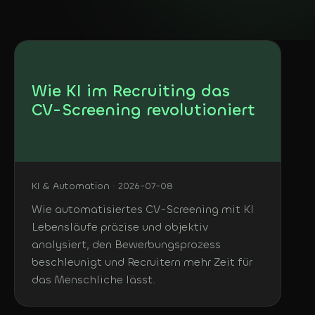
KOSTENLOS
DE
In 3 Minuten: welche
KI-Agents sich bei dir
Deutsch
lohnen
English
Wie KI im Recruiting das
CV-Screening revolutioniert
KI & Automation · 2026-07-08
Wie automatisiertes CV-Screening mit KI
Lebensläufe präzise und objektiv
analysiert, den Bewerbungsprozess
beschleunigt und Recruitern mehr Zeit für
das Menschliche lässt.