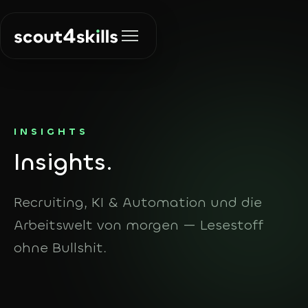
Lösungen
INSIGHTS
In
sights.
Recruiting
Über uns
Die richtigen
Menschen finden
Recruiting, KI & Automation und die
Insights
Arbeitswelt von morgen — Lesestoff
KI & Automation
Prozesse
ohne Bullshit.
automatisieren
Kontakt
Agent Finder