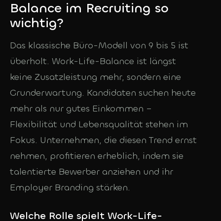
Balance im Recruiting so
KOSTENLOS
DE
In 3 Minuten: welche
wichtig?
KI-Agents sich bei dir
Deutsch
lohnen
Das klassische Büro-Modell von 9 bis 5 ist
English
überholt. Work-Life-Balance ist längst
keine Zusatzleistung mehr, sondern eine
Grunderwartung. Kandidaten suchen heute
mehr als nur gutes Einkommen –
Flexibilität und Lebensqualität stehen im
Fokus. Unternehmen, die diesen Trend ernst
nehmen, profitieren erheblich, indem sie
talentierte Bewerber anziehen und ihr
Employer Branding stärken.
Welche Rolle spielt Work-Life-