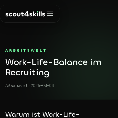
Lösungen
ARBEITSWELT
Work-Life-Balance im
Recruiting
Über uns
Die richtigen
Recruiting
Menschen finden
Insights
KI & Automation
Arbeitswelt · 2026-03-04
Prozesse
automatisieren
Kontakt
Agent Finder
Warum ist Work-Life-