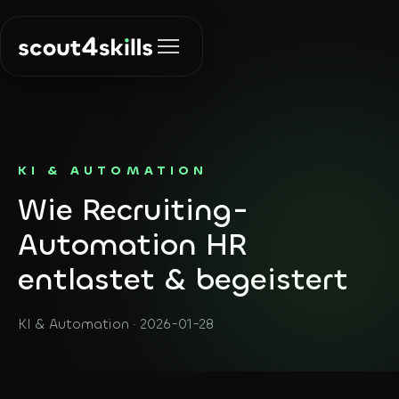
Lösungen
KI & AUTOMATION
Wie Recruiting-
Recruiting
Über uns
Die richtigen
Automation HR
Menschen finden
entlastet & begeistert
Insights
KI & Automation
Prozesse
KI & Automation · 2026-01-28
automatisieren
Kontakt
Agent Finder