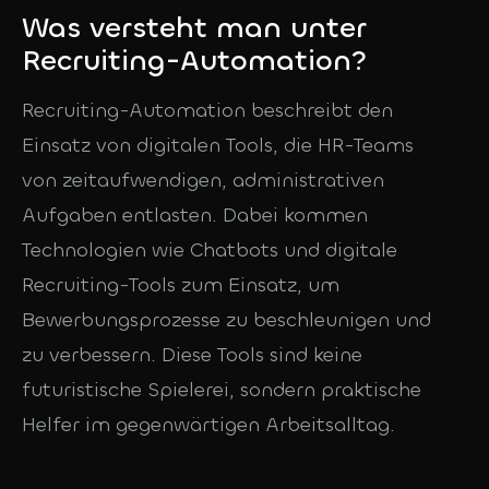
KOSTENLOS
DE
Was versteht man unter
In 3 Minuten: welche
Recruiting-Automation?
KI-Agents sich bei dir
Deutsch
lohnen
Recruiting-Automation beschreibt den
English
Einsatz von digitalen Tools, die HR-Teams
von zeitaufwendigen, administrativen
Aufgaben entlasten. Dabei kommen
Technologien wie Chatbots und digitale
Recruiting-Tools zum Einsatz, um
Bewerbungsprozesse zu beschleunigen und
zu verbessern. Diese Tools sind keine
futuristische Spielerei, sondern praktische
Helfer im gegenwärtigen Arbeitsalltag.