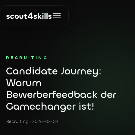
Lösungen
RECRUITING
Candidate Journey:
Recruiting
Über uns
Die richtigen
Warum
Menschen finden
Bewerberfeedback der
Insights
KI & Automation
Gamechanger ist!
Prozesse
automatisieren
Kontakt
Recruiting · 2026-02-04