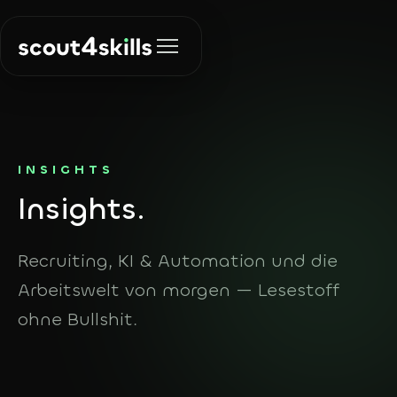
Lösungen
INSIGHTS
In
sights.
Recruiting
Über uns
Die richtigen
Menschen finden
Recruiting, KI & Automation und die
Insights
Arbeitswelt von morgen — Lesestoff
KI & Automation
Prozesse
ohne Bullshit.
automatisieren
Kontakt