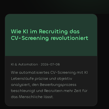
KOSTENLOS
DE
In 3 Minuten: welche
KI-Agents sich bei dir
Deutsch
lohnen
English
Wie KI im Recruiting das
CV-Screening revolutioniert
KI & Automation · 2026-07-08
Wie automatisiertes CV-Screening mit KI
Lebensläufe präzise und objektiv
analysiert, den Bewerbungsprozess
beschleunigt und Recruitern mehr Zeit für
das Menschliche lässt.