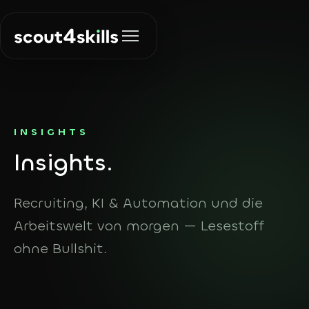
Lösungen
INSIGHTS
In
sights.
Recruiting
Über uns
Die richtigen
Menschen finden
Recruiting, KI & Automation und die
Insights
Arbeitswelt von morgen — Lesestoff
KI & Automation
Prozesse
ohne Bullshit.
automatisieren
Kontakt
Agent Finder